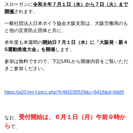
スローガンに
令和８年７月１日（水）から７日（火）まで
開催
されます。
一般社団法人日本ボイラ協会大阪支部は、大阪労働局のも
と他の災害防止団体と共に、
本年度も本週間の
開始日７月１日（水）に「大阪発・新４
S運動推進大会」を開催
します。
参加は無料ですので、下記URLから開催内容をご覧いただ
きご参加ください。
https://a20.hm-f.jp/cc.php?t=M1030529&c=6418&d=0dd5
受付開始は、６月１日（月）午前９時か
なお、
ら
で、